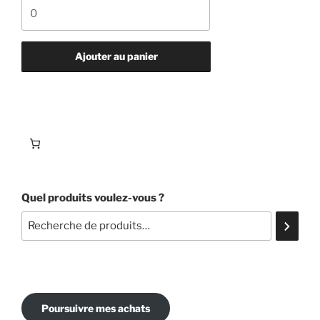
quantité
de
pomme
reinette
Ajouter au panier
bénédictin
Quel produits voulez-vous ?
Poursuivre mes achats