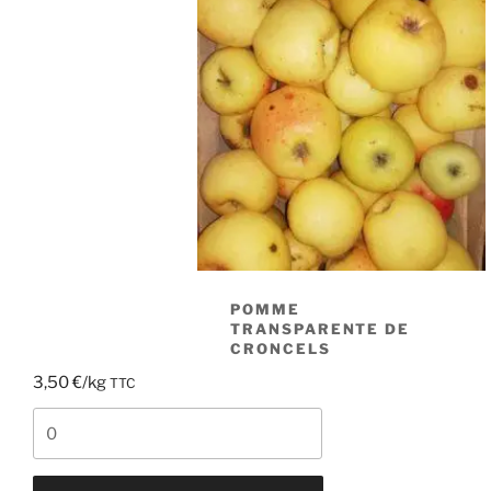
POMME
TRANSPARENTE DE
CRONCELS
3,50
€
/kg
TTC
quantité
de
pomme