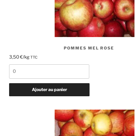
POMMES MEL ROSE
3,50
€
/kg
TTC
quantité
de
Pommes
Mel
Ajouter au panier
rose