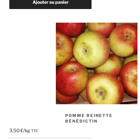
transparente
Ajouter au panier
de
Croncels
POMME REINETTE
BÉNÉDICTIN
3,50
€
/kg
TTC