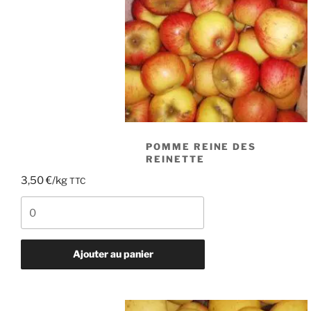
POMME REINE DES
REINETTE
3,50
€
/kg
TTC
quantité
de
pomme
Reine
Ajouter au panier
des
Reinette