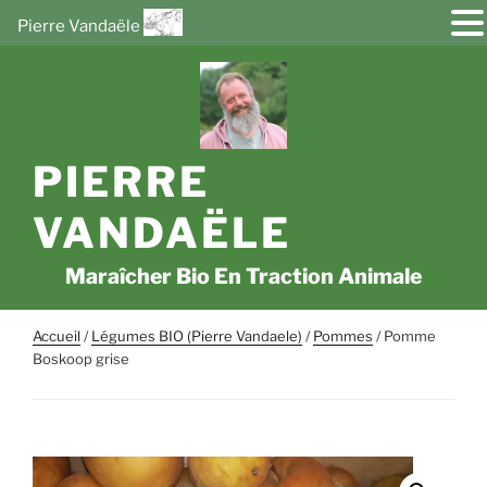
Pierre Vandaële
Aller
au
contenu
principal
PIERRE
VANDAËLE
Maraîcher Bio En Traction Animale
Accueil
/
Légumes BIO (Pierre Vandaele)
/
Pommes
/ Pomme
Boskoop grise