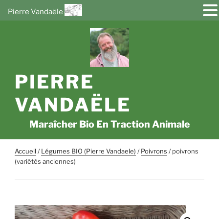
Pierre Vandaële
Aller
au
contenu
principal
PIERRE
VANDAËLE
Maraîcher Bio En Traction Animale
Accueil
/
Légumes BIO (Pierre Vandaele)
/
Poivrons
/ poivrons
(variétés anciennes)