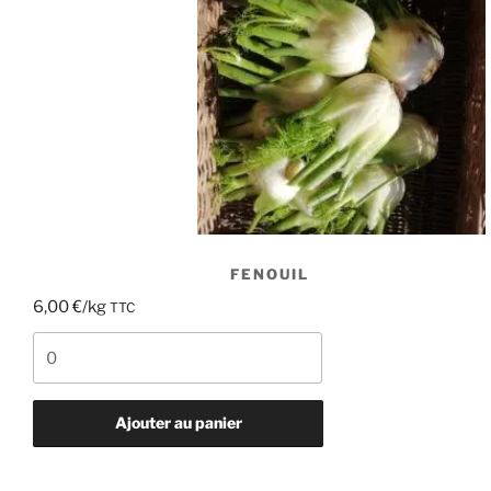
FENOUIL
6,00
€
/kg
TTC
quantité
de
Fenouil
Ajouter au panier