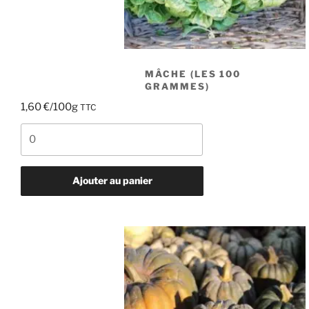
MÂCHE (LES 100
GRAMMES)
1,60
€
/100g
TTC
quantité
de
Mâche
(les
Ajouter au panier
100
grammes)