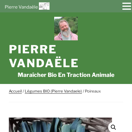
Pierre Vandaële
Aller
au
contenu
principal
PIERRE
VANDAËLE
Maraîcher Bio En Traction Animale
Accueil
/
Légumes BIO (Pierre Vandaele)
/ Poireaux