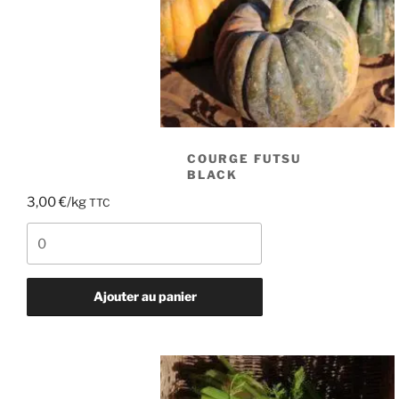
COURGE FUTSU
BLACK
3,00
€
/kg
TTC
quantité
de
Courge
futsu
Ajouter au panier
black