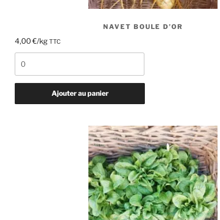
NAVET BOULE D’OR
4,00
€
/kg
TTC
quantité
de
Navet
boule
Ajouter au panier
d'or