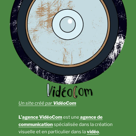
Un site créé par
VidéoCom
L’
agence VidéoCom
est une
agence de
communication
spécialisée dans la création
visuelle et en particulier dans la
vidéo
.