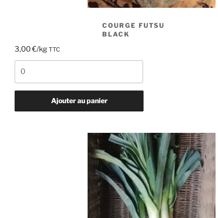
COURGE FUTSU
BLACK
3,00
€
/kg
TTC
quantité
de
Courge
futsu
Ajouter au panier
black