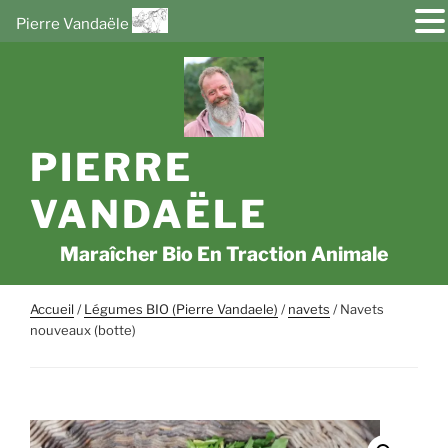
Pierre Vandaële
Aller
au
contenu
principal
PIERRE
VANDAËLE
Maraîcher Bio En Traction Animale
Accueil
/
Légumes BIO (Pierre Vandaele)
/
navets
/ Navets
nouveaux (botte)