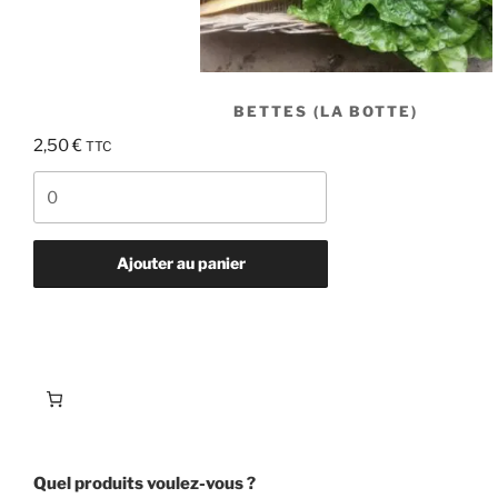
BETTES (LA BOTTE)
2,50
€
TTC
quantité
de
Bettes
(la
Ajouter au panier
botte)
Quel produits voulez-vous ?