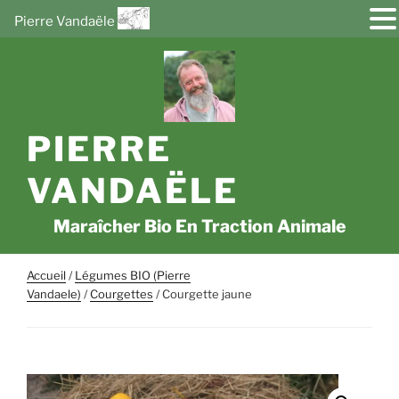
Pierre Vandaële
Aller
au
contenu
principal
PIERRE
VANDAËLE
Maraîcher Bio En Traction Animale
Accueil
/
Légumes BIO (Pierre
Vandaele)
/
Courgettes
/ Courgette jaune