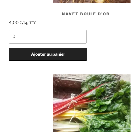
NAVET BOULE D’OR
4,00
€
/kg
TTC
quantité
de
Navet
boule
Ajouter au panier
d'or