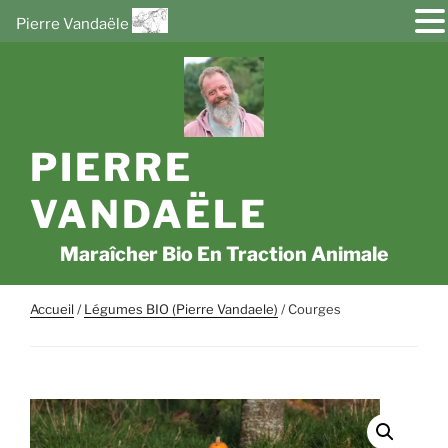
Pierre Vandaële
Aller
au
contenu
principal
PIERRE
VANDAËLE
Maraîcher Bio En Traction Animale
Accueil
/
Légumes BIO (Pierre Vandaele)
/ Courges