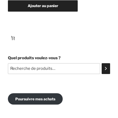
Cox
Ajouter au panier
orange
Quel produits voulez-vous ?
Poursuivre mes achats