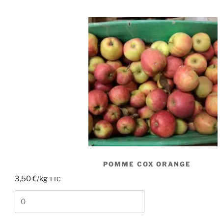
POMME COX ORANGE
3,50
€
/kg
TTC
quantité
de
Pomme