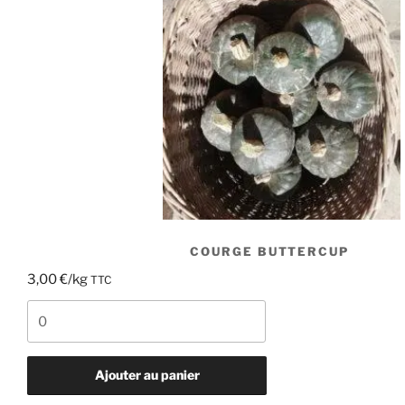
COURGE BUTTERCUP
3,00
€
/kg
TTC
quantité
de
courge
buttercup
Ajouter au panier