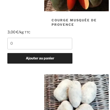
COURGE MUSQUÉE DE
PROVENCE
3,00
€
/kg
TTC
quantité
de
courge
musquée
Ajouter au panier
de
provence