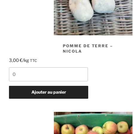
POMME DE TERRE –
NICOLA
3,00
€
/kg
TTC
quantité
de
Pomme
de
Ajouter au panier
terre
-
Nicola