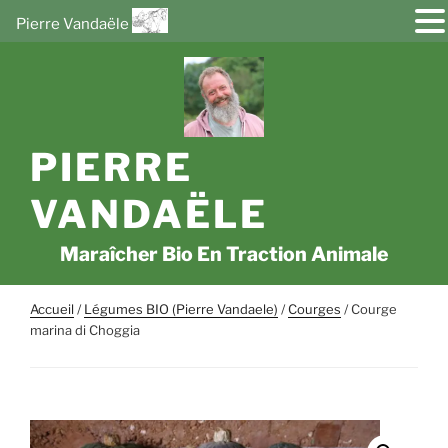
Pierre Vandaële
Aller
au
contenu
principal
PIERRE
VANDAËLE
Maraîcher Bio En Traction Animale
Accueil
/
Légumes BIO (Pierre Vandaele)
/
Courges
/ Courge
marina di Choggia