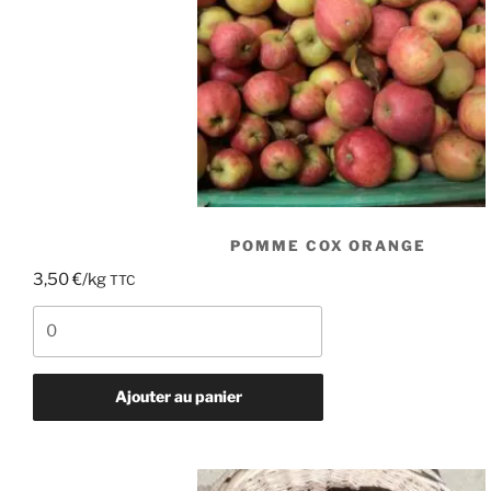
POMME COX ORANGE
3,50
€
/kg
TTC
quantité
de
Pomme
Cox
Ajouter au panier
orange