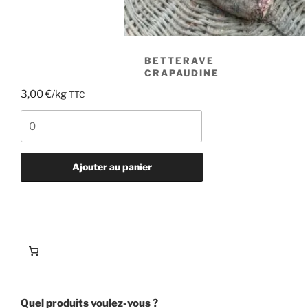
BETTERAVE
CRAPAUDINE
3,00
€
/kg
TTC
quantité
de
betterave
crapaudine
Ajouter au panier
Quel produits voulez-vous ?