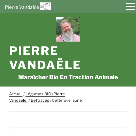
Pierre Vandaële
Aller
au
contenu
principal
PIERRE
VANDAËLE
Maraîcher Bio En Traction Animale
Accueil
/
Légumes BIO (Pierre
Vandaele)
/
Bettraves
/ betterave jaune