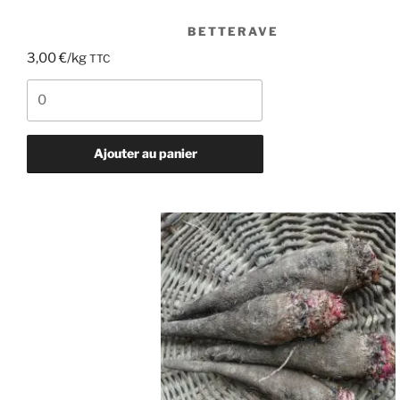
BETTERAVE
3,00
€
/kg
TTC
quantité
de
Betterave
Ajouter au panier