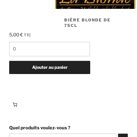
BIÈRE BLONDE DE
75CL
5,00
€
TTC
quantité
de
Bière
Blonde
Ajouter au panier
de
75cl
Quel produits voulez-vous ?