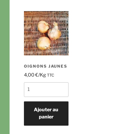
OIGNONS JAUNES
4,00
€
/Kg
TTC
quantité
de
Oignons
jaunes
Ajouter au
panier