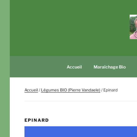
Aller
au
contenu
principal
Accueil
Maraîchage Bio
Accueil
/
Légumes BIO (Pierre Vandaele)
/ Epinard
EPINARD